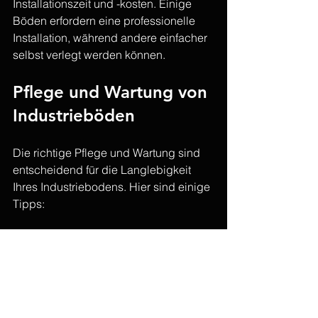
Installationszeit und -kosten. Einige 
Böden erfordern eine professionelle 
Installation, während andere einfacher 
selbst verlegt werden können.
Pflege und Wartung von 
Industrieböden
Die richtige Pflege und Wartung sind 
entscheidend für die Langlebigkeit 
Ihres Industriebodens. Hier sind einige 
Tipps:
Regelmäßige Reinigung
: Halten 
Sie den Boden frei von Schmutz 
und Ablagerungen.
Vermeidung von Chemikalien
: 
Verwenden Sie geeignete 