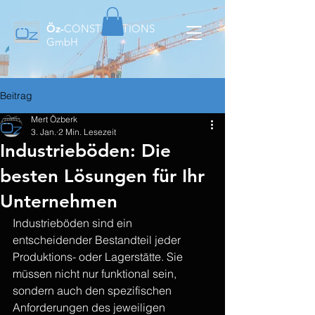
Öz-
CONSTRUCTIONS
GmbH
Beitrag
Mert Özberk
3. Jan.
2 Min. Lesezeit
Industrieböden: Die
besten Lösungen für Ihr
Unternehmen
Industrieböden sind ein 
entscheidender Bestandteil jeder 
Produktions- oder Lagerstätte. Sie 
müssen nicht nur funktional sein, 
sondern auch den spezifischen 
Anforderungen des jeweiligen 